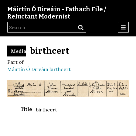
Máirtín Ó Direáin - Fathach File /
Reluctant Modernist
birthcert
Media
Part of
Máirtín Ó Direáin birthcert
Title
birthcert