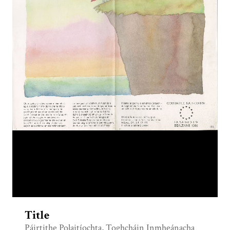
Title
Páirtithe Polaitíochta, Toghcháin Inmheánacha