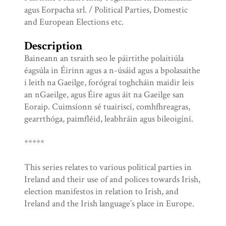
agus Eorpacha srl. / Political Parties, Domestic
and European Elections etc.
Description
Baineann an tsraith seo le páirtithe polaitiúla
éagsúla in Éirinn agus a n-úsáid agus a bpolasaithe
i leith na Gaeilge, forógraí toghcháin maidir leis
an nGaeilge, agus Éire agus áit na Gaeilge san
Eoraip. Cuimsíonn sé tuairiscí, comhfhreagras,
gearrthóga, paimfléid, leabhráin agus bileoigíní.
*****
This series relates to various political parties in
Ireland and their use of and polices towards Irish,
election manifestos in relation to Irish, and
Ireland and the Irish language’s place in Europe.
It consists of reports, correspondence, cuttings,